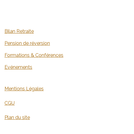
​​​​​​​​B​i​lan​ ​R​e​tr​a​ite
​​​​​​​​​​​​​​​​​​​​​​​​​​​​​​​​​​​​P​e​nsion de réversi​o​n
​​​​​​​​​​​​​​​​​​​​​​​​​​​​​​​​​F​orm​atio​n​s​ ​&​ ​C​on​fé​re​nce​s
​​​​​​​​​​​​​​​​​​​​​​​​​​​​​​​​​​​​​​​​​​​​​​E​v​é​n​e​me​nt​s
M​en​tions ​L​é​g​a​les
​​C​G​U
Plan du site