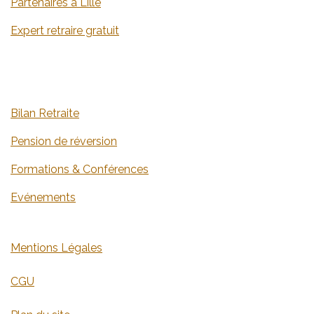
​​​​​​​​​​​​​​​​​​​​​​​​​​​​​​​​Partenaires à Lille
Expert retraire gratuit
​​​​​​​​B​i​lan​ ​R​e​tr​a​ite
​​​​​​​​​​​​​​​​​​​​​​​​​​​​​​​​​​​​P​e​nsion de réversi​o​n
​​​​​​​​​​​​​​​​​​​​​​​​​​​​​​​​​F​orm​atio​n​s​ ​&​ ​C​on​fé​re​nce​s
​​​​​​​​​​​​​​​​​​​​​​​​​​​​​​​​​​​​​​​​​​​​​​E​v​é​n​e​me​nt​s
M​en​tions ​L​é​g​a​les
​​C​G​U