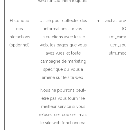
web fonctionnera toujours.
Historique
Utilisé pour collecter des
im_livechat_previ
des
informations sur vos
(Od
interactions
interactions avec le site
utm_campai
(optionnel)
web, les pages que vous
utm_sourc
avez vues, et toute
utm_mediu
campagne de marketing
spécifique qui vous a
amené sur le site web.
Nous ne pourrons peut-
être pas vous fournir le
meilleur service si vous
refusez ces cookies, mais
le site web fonctionnera.