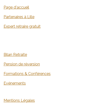
​​​​​​​​​​​​​​​​​​​​​​​​​​​​​​​​​​​​Page d'accueil
​​​​​​​​​​​​​​​​​​​​​​​​​​​​​​​​Partenaires à Lille
Expert retraire gratuit
​​​​​​​​B​i​lan​ ​R​e​tr​a​ite
​​​​​​​​​​​​​​​​​​​​​​​​​​​​​​​​​​​​P​e​nsion de réversi​o​n
​​​​​​​​​​​​​​​​​​​​​​​​​​​​​​​​​F​orm​atio​n​s​ ​&​ ​C​on​fé​re​nce​s
​​​​​​​​​​​​​​​​​​​​​​​​​​​​​​​​​​​​​​​​​​​​​​E​v​é​n​e​me​nt​s
M​en​tions ​L​é​g​a​les