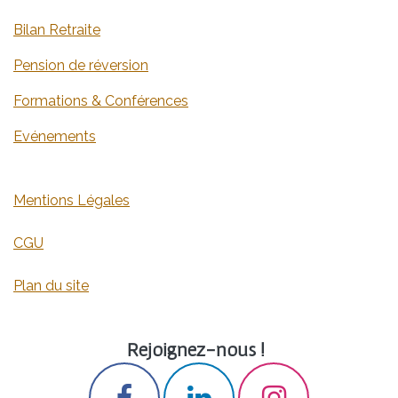
​​​​​​​​B​i​lan​ ​R​e​tr​a​ite
​​​​​​​​​​​​​​​​​​​​​​​​​​​​​​​​​​​​P​e​nsion de réversi​o​n
​​​​​​​​​​​​​​​​​​​​​​​​​​​​​​​​​F​orm​atio​n​s​ ​&​ ​C​on​fé​re​nce​s
​​​​​​​​​​​​​​​​​​​​​​​​​​​​​​​​​​​​​​​​​​​​​​E​v​é​n​e​me​nt​s
M​en​tions ​L​é​g​a​les
​​C​G​U
Plan du site
Rejoignez-nous !