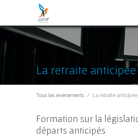
Se rendre au contenu
Accueil
Nos Services
Nos Of
La retraite anticipé
Tous les événements
La retraite anticip
Formation sur la législat
départs anticipés