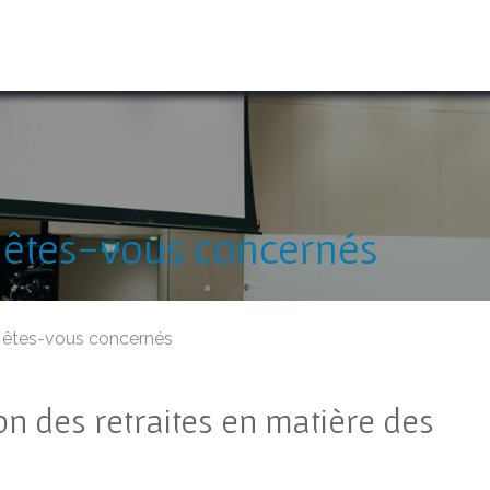
fres
Calcul retraite
Qui sommes-nous ?
Blog
e êtes-vous concernés
ée êtes-vous concernés
ion des retraites en matière des