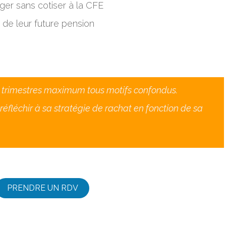
nger sans cotiser à la CFE
 de leur future pension
2 trimestres maximum tous motifs confondus.
réfléchir à sa stratégie de rachat en ​fonction de sa
PRENDRE UN RDV